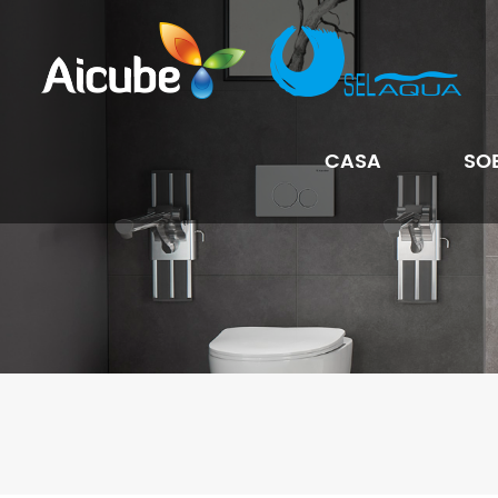
CASA
SO