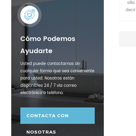
sill
deci
cual
lesi
crear
Cómo Podemos
permi
Ayudarte
ind
uti
Usted puede contactarnos de
hosp
cualquier forma que sea conveniente
para usted. Nosotros están
disponibles 24 / 7 vía correo
electrónico o teléfono.
CONTACTA CON
NOSOTRAS