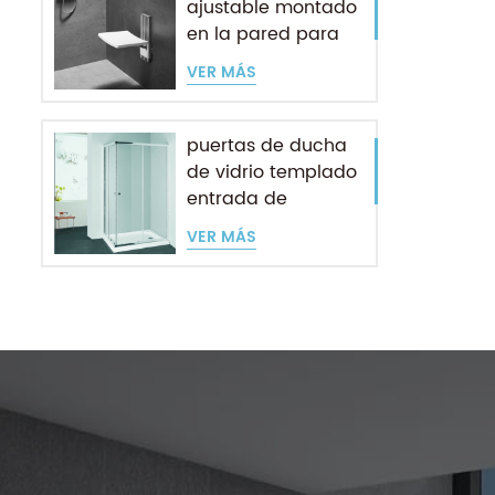
ajustable montado
en la pared para
personas mayores
VER MÁS
puertas de ducha
de vidrio templado
entrada de
esquina deslizante
VER MÁS