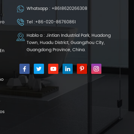
Whatsapp :
+8618620266308
oro
Tel :
+86-020-86760861
Habla a : Jintian Industrial Park, Huadong
Town, Huadu District, Guangzhou City,
Guangdong Province, China.
En
ño
o
nos