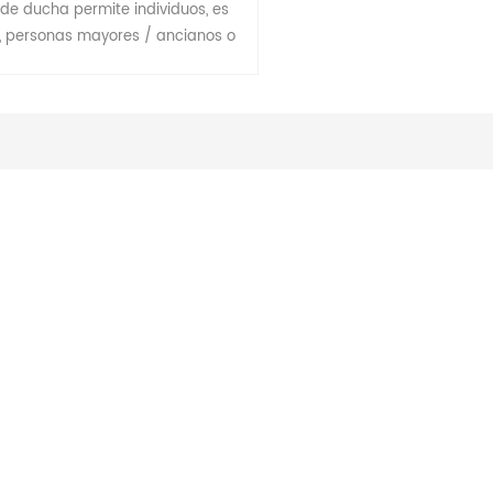
a de ducha permite individuos, es
r, personas mayores / ancianos o
quiera con movilidad limitada o
ón para sentarse durante ducha.
 una relajante ducha experiencia;
te que las personas con riesgo de
caídas se duchen de forma
ependiente.es la cima prioridad
lizada en el hogar de ancianos u
ital. En forma de U El recorte es
para una higiene adecuada.