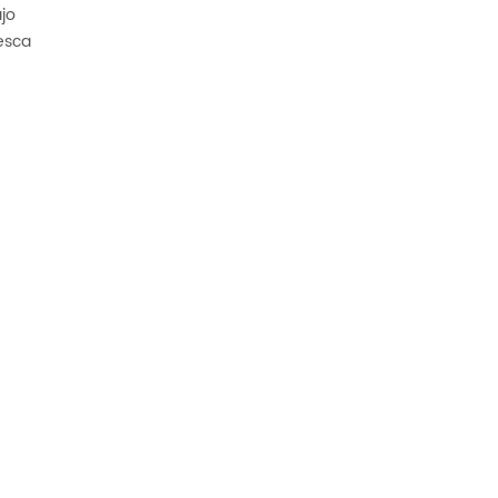
jo
esca