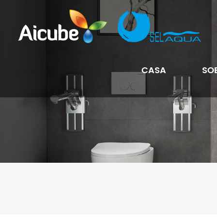
CASA
SO