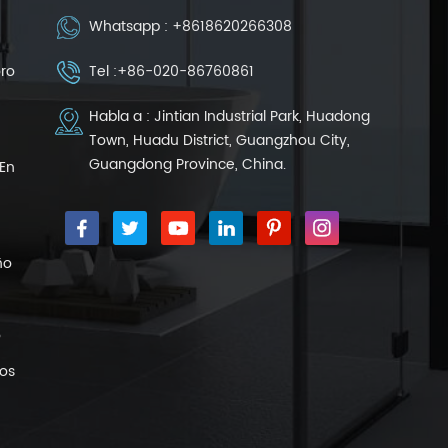
Whatsapp :
+8618620266308
oro
Tel :
+86-020-86760861
Habla a : Jintian Industrial Park, Huadong
Town, Huadu District, Guangzhou City,
Guangdong Province, China.
En
ño
o
nos