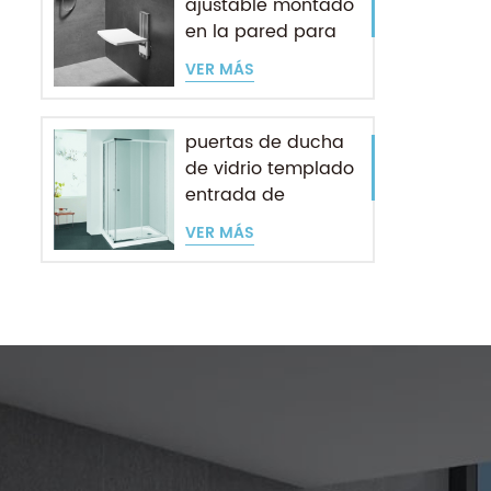
ajustable montado
en la pared para
personas mayores
VER MÁS
puertas de ducha
de vidrio templado
entrada de
esquina deslizante
VER MÁS