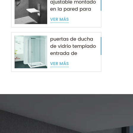
ajustable montado
en la pared para
personas mayores
VER MÁS
puertas de ducha
de vidrio templado
entrada de
esquina deslizante
VER MÁS