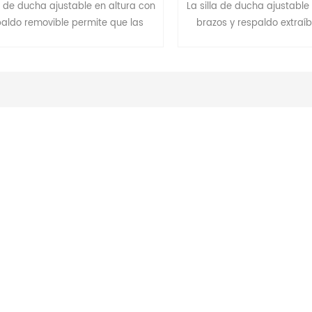
la de ducha ajustable en altura con
La silla de ducha ajustable
paldo removible permite que las
brazos y respaldo extraíb
personas, es decir, personas
que las personas, es deci
es/ancianas o cualquier persona
mayores o personas con
ovilidad limitada o lesionada, se
limitada o lesiones, se sien
nten durante la ducha. Crea una
ducha. Crea una experien
encia de ducha relajante, permite
relajante, permite que las
as personas con riesgo de caídas
riesgo de caídas se duch
duchen de forma independiente.
independiente