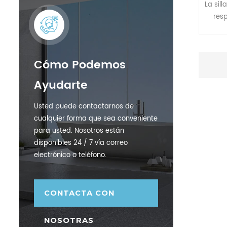
La sil
res
mayor
con m
Cómo Podemos
sie
experi
Ayudarte
que l
se 
Usted puede contactarnos de
cualquier forma que sea conveniente
para usted. Nosotros están
disponibles 24 / 7 vía correo
electrónico o teléfono.
CONTACTA CON
NOSOTRAS