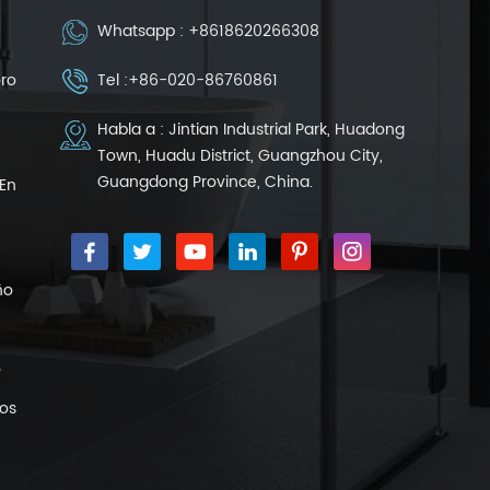
Whatsapp :
+8618620266308
oro
Tel :
+86-020-86760861
Habla a : Jintian Industrial Park, Huadong
Town, Huadu District, Guangzhou City,
Guangdong Province, China.
En
ño
o
nos