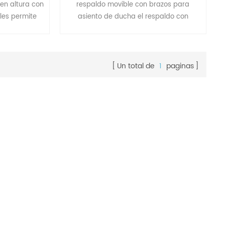
 en altura con
respaldo movible con brazos para
les permite
asiento de ducha el respaldo con
r, personas
brazos dobles es una opción adicional
 movilidad
para el asiento de ducha aicube con
ten durante la
modelos "" plus
cia de ducha
Un total de
1
paginas
 personas con
en de forma
.