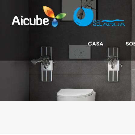
CASA
SO